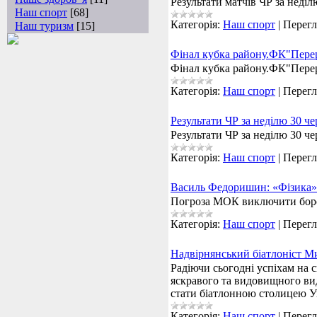
Результати матчів ЧР за неділ
Наш спорт
[68]
Категорія:
Наш спорт
|
Перегл
Наш туризм
[15]
Фінал кубка району.ФК"Пере
Фінал кубка району.ФК"Пере
Категорія:
Наш спорт
|
Перегл
Результати ЧР за неділю 30 ч
Результати ЧР за неділю 30 ч
Категорія:
Наш спорт
|
Перегл
Василь Федоришин: «Фізика»
Погроза МОК виключити борот
Категорія:
Наш спорт
|
Перегл
Надвірнянський біатлоніст М
Радіючи сьогодні успіхам на 
яскравого та видовищного виду
стати біатлонною столицею У
Категорія:
Наш спорт
|
Перегл