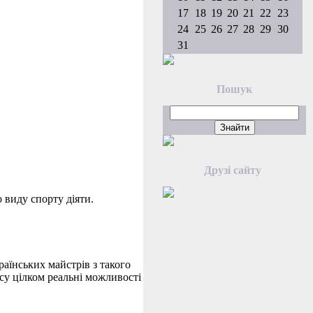
17
18
19
20
21
22
23
24
25
26
27
28
29
30
31
Пошук
Друзі сайту
 виду спорту діяти.
аїнських майстрів з такого
асу цілком реальні можливості