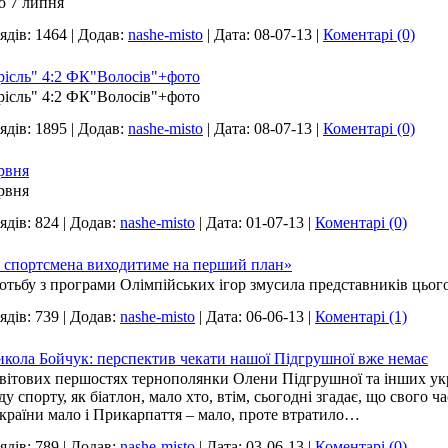
ю 7 липня
ядів:
1464
|
Додав:
nashe-misto
|
Дата:
08-07-13
|
Коментарі (0)
рісль" 4:2 ФК"Волосів"+фото
рісль" 4:2 ФК"Волосів"+фото
ядів:
1895
|
Додав:
nashe-misto
|
Дата:
08-07-13
|
Коментарі (0)
ервня
ервня
ядів:
824
|
Додав:
nashe-misto
|
Дата:
01-07-13
|
Коментарі (0)
 спортсмена виходитиме на перший план»
ьбу з програми Олімпійських ігор змусила представників цього
ядів:
739
|
Додав:
nashe-misto
|
Дата:
06-06-13
|
Коментарі (1)
икола Бойчук: перспектив чекати нашої Підгрушної вже немає
світових першостях тернополянки Олени Підгрушної та інших укр
 спорту, як біатлон, мало хто, втім, сьогодні згадає, що свого ч
країни мало і Прикарпаття – мало, проте втратило…
ядів:
789
|
Додав:
nashe-misto
|
Дата:
03-06-13
|
Коментарі (0)