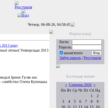
Четвер, 06-08-26, 04:58:45
Форма входу
Логін:
и 2013 року
Пароль:
ьої літньої Універсіади 2013
запам'ятати
Забув пароль
|
Реєстрація
Календар новин
медалі Ірини Гусяк нас
 самбістки Олена Куницька
«
Серпень 2026
»
Пн
Вт
Ср
Чт
Пт
Сб
Нд
1
2
3
4
5
6
7
8
9
10
11
12
13
14
15
16