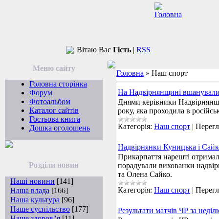
Вітаю Вас
Гість
|
RSS
Меню сайту
Головна
»
Наш спорт
Головна сторінка
На Надвірнянщині вшанували 
Форум
Фотоальбом
Днями керівники Надвірнянщи
Каталог сайтів
року, яка проходила в російсь
Гостьова книга
Категорія:
Наш спорт
|
Перегл
Дошка оголошень
Надвірнянки Куницька і Сайко
Прикарпаття нарешті отримало 
Розділи новин
порадували вихованки надві
та Олена Сайко.
Наші новини
[141]
Категорія:
Наш спорт
|
Перегл
Наша влада
[166]
Наша культура
[96]
Наше суспільство
[177]
Результати матчів ЧР за неділ
Наше здоров"я
[11]