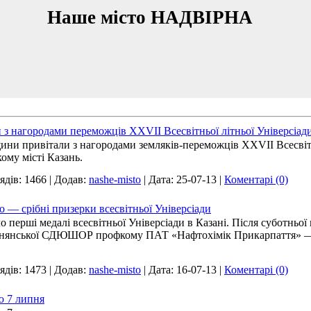
Наше місто НАДВІРНА
з нагородами переможців XXVII Всесвітньої літньої Універсіад
ни привітали з нагородами земляків-переможців XXVII Всесвітн
кому місті Казань.
ядів:
1466
|
Додав:
nashe-misto
|
Дата:
25-07-13
|
Коментарі (0)
 — срібні призерки всесвітньої Універсіади
перші медалі всесвітньої Універсіади в Казані. Після суботньої 
рнянської СДЮШОР профкому ПАТ «Нафтохімік Прикарпаття» —
ядів:
1473
|
Додав:
nashe-misto
|
Дата:
16-07-13
|
Коментарі (0)
ю 7 липня