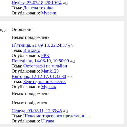
Неділя, 25-03-18, 20:19:14
Тема:
Дешева техніка
Опубліковано:
Мурзик
іді
Оновлення
Немає повідомлень
П`ятниця, 21-09-18, 22:24:37
Тема:
И я хочу.
Опубліковано:
PPK
Понеділок, 14-06-10, 10:50:09
Тема:
Фотографії на мільйон
Опубліковано:
Marik123
Вівторок, 12-12-17, 01:33:30
Тема:
Берите, не пожалеете.
Опубліковано:
Мурзик
Немає повідомлень
Немає повідомлень
Середа, 09-02-11, 17:39:45
Тема:
Шукаємо торгового представни...
Опубліковано:
Ulyana