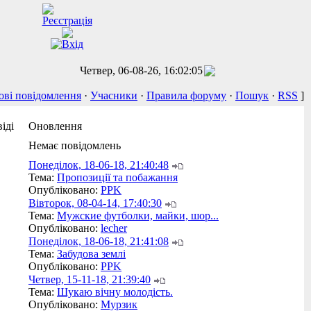
Четвер, 06-08-26, 16:02:05
ові повідомлення
·
Учасники
·
Правила форуму
·
Пошук
·
RSS
]
іді
Оновлення
Немає повідомлень
Понеділок, 18-06-18, 21:40:48
Тема:
Пропозиції та побажання
Опубліковано:
PPK
Вівторок, 08-04-14, 17:40:30
Тема:
Мужские футболки, майки, шор...
Опубліковано:
lecher
Понеділок, 18-06-18, 21:41:08
Тема:
Забудова землі
Опубліковано:
PPK
Четвер, 15-11-18, 21:39:40
Тема:
Шукаю вічну молодість.
Опубліковано:
Мурзик