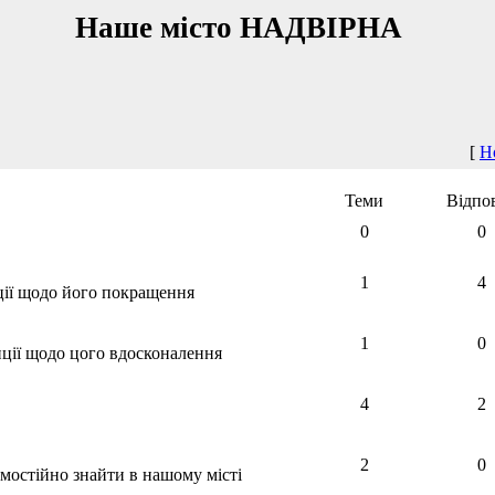
Наше місто НАДВІРНА
[
Н
Теми
Відпов
0
0
1
4
ції щодо його покращення
1
0
ції щодо цого вдосконалення
4
2
2
0
мостійно знайти в нашому місті