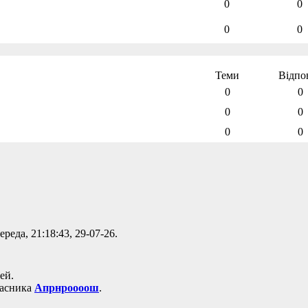
0
0
0
0
Теми
Відпов
0
0
0
0
0
0
реда, 21:18:43, 29-07-26.
ей.
часника
Апрнроооош
.