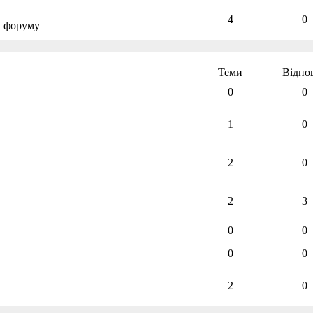
4
0
и форуму
Теми
Відпов
0
0
1
0
2
0
2
3
0
0
0
0
2
0