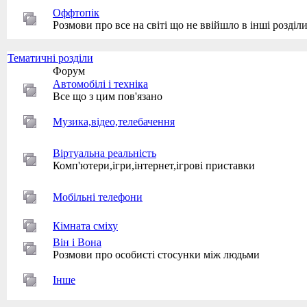
Оффтопік
Розмови про все на світі що не ввійшло в інші розділ
Тематичні розділи
Форум
Автомобілі і техніка
Все що з цим пов'язано
Музика,відео,телебачення
Віртуальна реальність
Комп'ютери,ігри,інтернет,ігрові приставки
Мобільні телефони
Кімната сміху
Він і Вона
Розмови про особисті стосунки між людьми
Інше