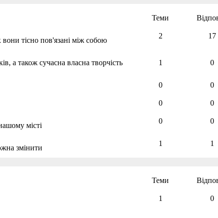
Теми
Відпов
2
17
 вони тісно пов'язані між собою
ів, а також сучасна власна творчість
1
0
0
0
0
0
0
0
 нашому місті
1
1
ожна змінити
Теми
Відпов
1
0