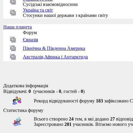
Сусідські взаємовідносини
Україна та світ
Стосунки нашої держави з країнами світу
Наша планета
Форум
Євразія
Північна & Південна Америка
Австралія,Африка і Антарктида
Додаткова інформація
Відвідувачі:
0
(учасників -
0
, гостей -
0
)
Рекорд відвідуваності форуму
183
зафіксовано Се
Статистика форуму
Всього створено
24
тем, в які додано
27
відповід
Зареєстровано
281
учасників. Вітаємо нового у