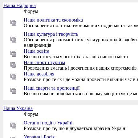
Наша Надвірна
Форум
Наша політика та економіка
Обговорення політико-економічних подій міста так як
Наша культура і творчість
Обговорення різноманітних культурних подій, здобутк
надвірнянців
Наша освіта
Все що стосується освітніх закладів нашого міста
Наш спорт і туризм
Проведення змагань і досягнення наших спортсменів
Наше дозвілля
Розмови про те як і де можна провести вільний час в
Наші скарги та пропозиції
Все що нам не подобаеться в нашому місці та як це м
Наша Україна
Форум
Останні події в Україні
Розмови про те, що відбуваеться зараз на Україні
Україна і Росія