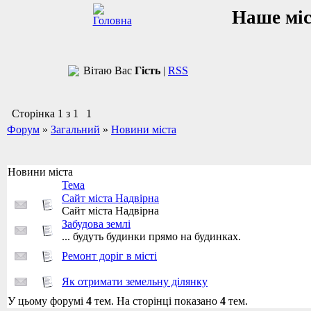
Наше мі
Вітаю Вас
Гість
|
RSS
Сторінка
1
з
1
1
Форум
»
Загальний
»
Новини міста
Новини міста
Тема
Сайт міста Надвірна
Сайт міста Надвірна
Забудова землі
... будуть будинки прямо на будинках.
Ремонт доріг в місті
Як отримати земельну ділянку
У цьому форумі
4
тем. На сторінці показано
4
тем.