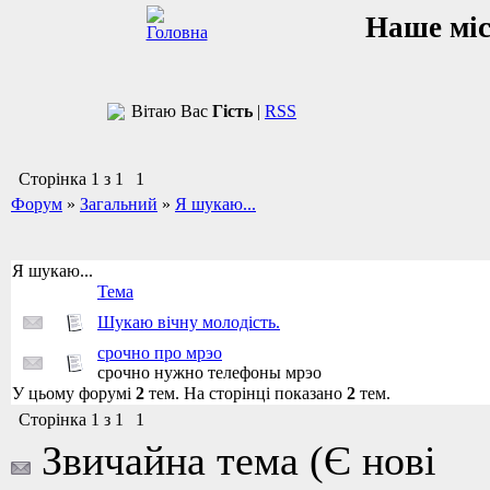
Наше мі
Вітаю Вас
Гість
|
RSS
Сторінка
1
з
1
1
Форум
»
Загальний
»
Я шукаю...
Я шукаю...
Тема
Шукаю вічну молодість.
срочно про мрэо
срочно нужно телефоны мрэо
У цьому форумі
2
тем. На сторінці показано
2
тем.
Сторінка
1
з
1
1
Звичайна тема (Є нові