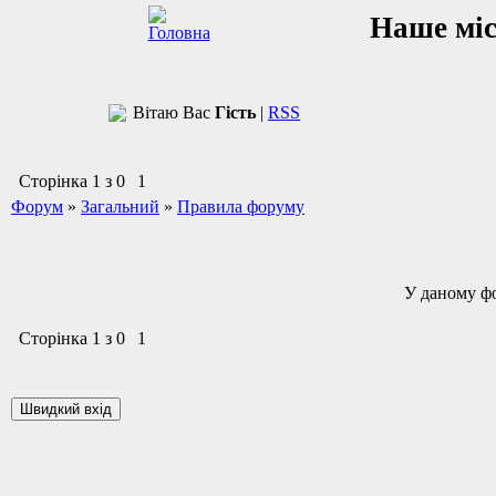
Наше мі
Вітаю Вас
Гість
|
RSS
Сторінка
1
з
0
1
Форум
»
Загальний
»
Правила форуму
У даному ф
Сторінка
1
з
0
1