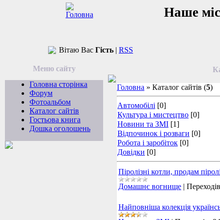
Наше мі
Вітаю Вас
Гість
|
RSS
Меню сайту
К
Головна сторінка
Головна
» Каталог сайтів (
5
)
Форум
Фотоальбом
Автомобілі
[0]
Каталог сайтів
Культура і мистецтво
[0]
Гостьова книга
Новини та ЗМІ
[1]
Дошка оголошень
Відпочинок і розваги
[0]
Робота і заробіток
[0]
Довідки
[0]
Піролізні котли, продам піро
Домашнє вогнище
|
Переходів
Найповніша колекція українс