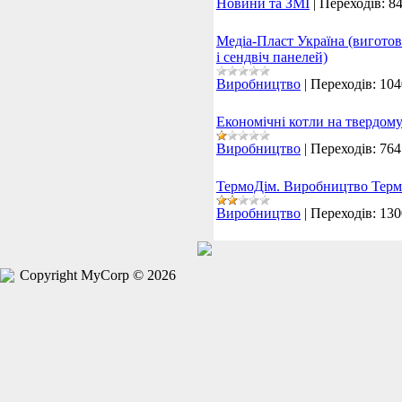
Новини та ЗМІ
|
Переходів:
8
Медіа-Пласт Україна (вигото
і сендвіч панелей)
Виробництво
|
Переходів:
104
Економічні котли на твердому
Виробництво
|
Переходів:
764
ТермоДім. Виробництво Термо
Виробництво
|
Переходів:
130
Copyright MyCorp © 2026