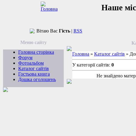
Наше мі
Вітаю Вас
Гість
|
RSS
Меню сайту
К
Головна сторінка
Головна
»
Каталог сайтів
» До
Форум
Фотоальбом
У категорії сайтів:
0
Каталог сайтів
Гостьова книга
Не знайдено матері
Дошка оголошень