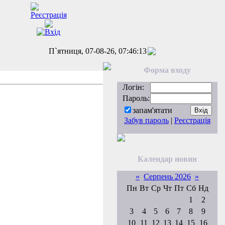
П`ятниця, 07-08-26, 07:46:13
Форма входу
Логін:
Пароль:
запам'ятати
Забув пароль
|
Реєстрація
Календар новин
«
Серпень 2026
»
Пн
Вт
Ср
Чт
Пт
Сб
Нд
1
2
3
4
5
6
7
8
9
10
11
12
13
14
15
16