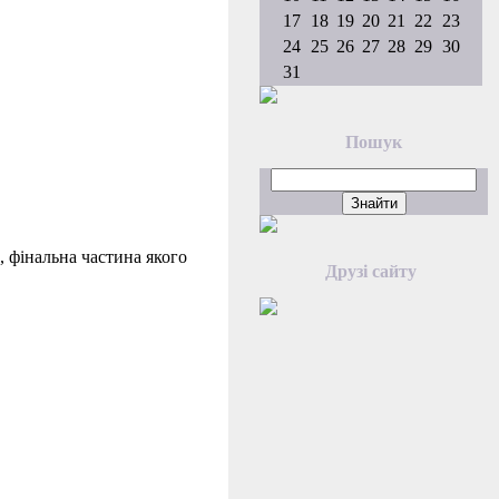
17
18
19
20
21
22
23
24
25
26
27
28
29
30
31
Пошук
, фінальна частина якого
Друзі сайту