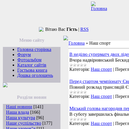
Вітаю Вас
Гість
|
RSS
Меню сайту
Головна
»
Наш спорт
Головна сторінка
В неділю суперматч двох лід
Форум
Фотоальбом
Вчора надвірнянський Бескид
Каталог сайтів
Категорія:
Наш спорт
|
Перегл
Гостьова книга
Дошка оголошень
Перед стартом чемпіонату Єв
Повний розклад трансляцій Є
Категорія:
Наш спорт
|
Перегл
Розділи новин
Наші новини
[141]
Міський голова нагородив пе
Наша влада
[166]
В суботу завершилась фінальн
Наша культура
[96]
Наше суспільство
[177]
Категорія:
Наш спорт
|
Перегл
Наше здоров"я
[11]