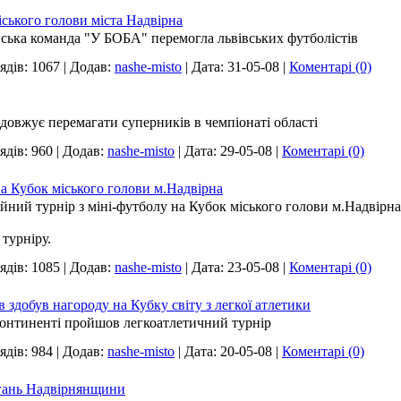
ського голови міста Надвірна
нська команда "У БОБА" перемогла львівських футболістів
ядів:
1067
|
Додав:
nashe-misto
|
Дата:
31-05-08
|
Коментарі (0)
довжує перемагати суперників в чемпіонаті області
ядів:
960
|
Додав:
nashe-misto
|
Дата:
29-05-08
|
Коментарі (0)
а Кубок міського голови м.Надвірна
ійний турнір з міні-футболу на Кубок міського голови м.Надвірна
турніру.
ядів:
1085
|
Додав:
nashe-misto
|
Дата:
23-05-08
|
Коментарі (0)
 здобув нагороду на Кубку світу з легкої атлетики
континенті пройшов легкоатлетичний турнір
ядів:
984
|
Додав:
nashe-misto
|
Дата:
20-05-08
|
Коментарі (0)
гань Надвірнянщини