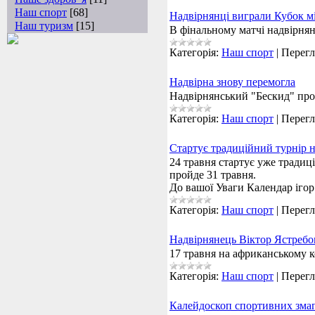
Наш спорт
[68]
Надвірнянці виграли Кубок мі
Наш туризм
[15]
В фінальному матчі надвірня
Категорія:
Наш спорт
|
Перегл
Надвірна знову перемогла
Надвірнянський "Бескид" про
Категорія:
Наш спорт
|
Перегл
Стартує традиційний турнір н
24 травня стартує уже традиц
пройде 31 травня.
До вашої Уваги Календар ігор 
Категорія:
Наш спорт
|
Перегл
Надвірнянець Віктор Ястребов
17 травня на африканському 
Категорія:
Наш спорт
|
Перегл
Калейдоскоп спортивних зма