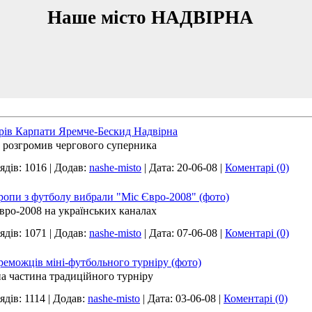
Наше місто НАДВІРНА
ерів Карпати Яремче-Бескид Надвірна
 розгромив чергового суперника
ядів:
1016
|
Додав:
nashe-misto
|
Дата:
20-06-08
|
Коментарі (0)
ропи з футболу вибрали "Міс Євро-2008" (фото)
вро-2008 на українських каналах
ядів:
1071
|
Додав:
nashe-misto
|
Дата:
07-06-08
|
Коментарі (0)
реможців міні-футбольного турніру (фото)
а частина традиційного турніру
ядів:
1114
|
Додав:
nashe-misto
|
Дата:
03-06-08
|
Коментарі (0)