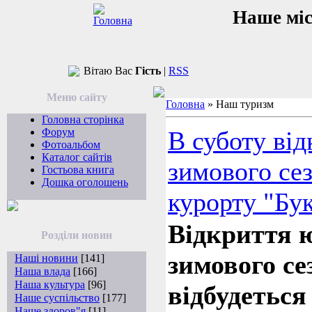
Наше мі
Вітаю Вас
Гість
|
RSS
Меню сайту
Головна
»
Наш туризм
Головна сторінка
Форум
В суботу від
Фотоальбом
Каталог сайтів
зимового сез
Гостьова книга
Дошка оголошень
курорту "Бу
Відкриття 
Розділи новин
зимового се
Наші новини
[141]
Наша влада
[166]
Наша культура
[96]
відбудеться
Наше суспільство
[177]
Наше здоров"я
[11]