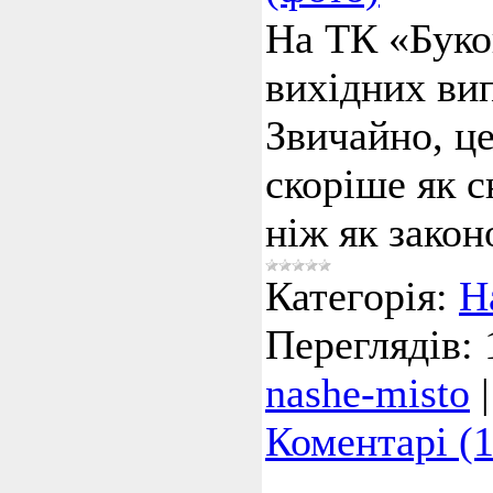
На ТК «Буко
вихідних вип
Звичайно, це
скоріше як 
ніж як зако
Категорія:
Н
Переглядів:
nashe-misto
Коментарі (1