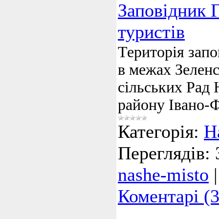
Заповідник 
туристів
Територія зап
в межах Зеленс
сільських Рад 
району
Івано
-
Ф
Категорія:
Н
Переглядів:
nashe-misto
Коментарі (3