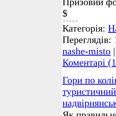
Призовий фо
$
Категорія:
Н
Переглядів:
nashe-misto
Коментарі (1
Гори по колі
туристичний 
надвірнянсь
Як правильно