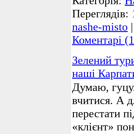
Категорія:
Н
Переглядів:
nashe-misto
Коментарі (1
Зелений тури
наші Карпат
Думаю, гуцу
вчитися. А д
перестати п
«клієнт» пон