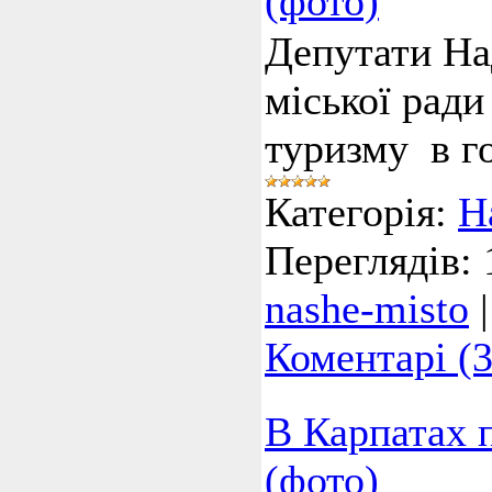
(фото)
Депутати На
міської ради
туризму в г
Категорія:
Н
Переглядів:
nashe-misto
Коментарі (3
В Карпатах 
(фото)