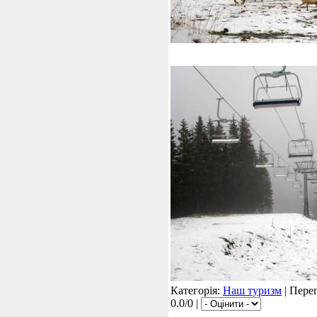
Категорія:
Наш туризм
| Перег
0.0/0 |