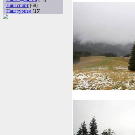
Наш спорт
[68]
Наш туризм
[15]