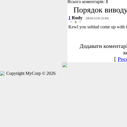
Всього коментарів:
1
Порядок виводу
1
Rudy
(26-03-12 01:15:03)
0
Kewl you sohlud come up with th
Додавати коментар
к
[
Реє
Copyright MyCorp © 2026