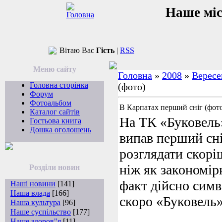
Наше мі
Вітаю Вас
Гість
|
RSS
Меню сайту
Головна
»
2008
»
Вересе
Головна сторінка
(фото)
Форум
Фотоальбом
В Карпатах перший сніг (фот
Каталог сайтів
На ТК «Буковель
Гостьова книга
Дошка оголошень
випав перший сні
розглядати скорі
ніж як закономір
Розділи новин
факт дійсно симв
Наші новини
[141]
Наша влада
[166]
скоро «Буковель»
Наша культура
[96]
Наше суспільство
[177]
Наше здоров"я
[11]