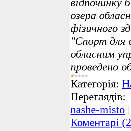
відпочинку б
озера облас
фізичного зд
"Спорт для в
обласним уп
проведено о
Категорія:
Н
Переглядів:
nashe-misto
Коментарі (2