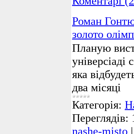
Коментарі (2
Роман Гонтю
золото олiмп
Планую вист
універсіаді 
яка відбудет
два місяці
Категорія:
Н
Переглядів:
nashe-misto