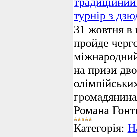
традиційний
турнір з дзю
31 жовтня в
пройде черг
міжнародний
на призи дв
олімпійських
громадянина
Романа Гонт
Категорія:
Н