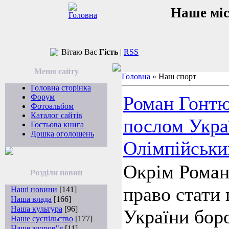
Наше мі
Вітаю Вас
Гість
|
RSS
Меню сайту
Головна
»
Наш спорт
Головна сторінка
Форум
Роман Гонтю
Фотоальбом
Каталог сайтів
послом Укра
Гостьова книга
Дошка оголошень
Олімпійськи
Окрім Роман
Розділи новин
право стати 
Наші новини
[141]
Наша влада
[166]
Наша культура
[96]
України бор
Наше суспільство
[177]
Наше здоров"я
[11]