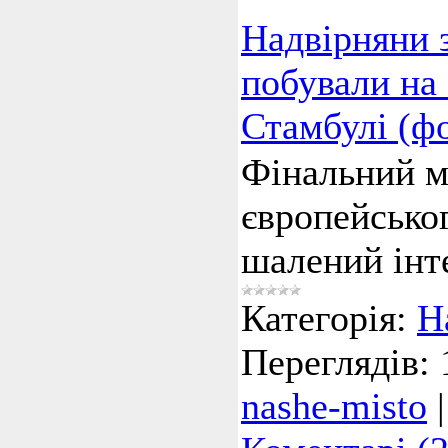
Надвірняни 
побували на 
Стамбулі (ф
Фінальний м
європейсько
шалений інт
Категорія:
Н
Переглядів:
nashe-misto