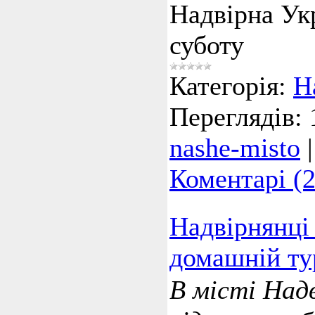
Надвірна Укр
суботу
Категорія:
Н
Переглядів:
nashe-misto
Коментарі (2
Надвірнянці
домашній ту
В місті Надв