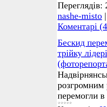
Переглядів:
nashe-misto
Коментарі (4
Бескид перем
трійку лідер
(фоторепорт
Надвірнянськ
розгромним 
перемогли в