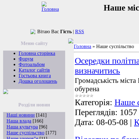
Наше мі
Вітаю Вас
Гість
|
RSS
Меню сайту
Головна
»
Наше суспільство
Головна сторінка
Осередки політпа
Форум
Фотоальбом
визначитись
Каталог сайтів
Гостьова книга
Громадськість міста
Дошка оголошень
обурена
Категорія:
Наше 
Розділи новин
Переглядів:
1057
Наші новини
[141]
Дата:
08-05-08
|
К
Наша влада
[166]
Наша культура
[96]
Наше суспільство
[177]
Наше здоров"я
[11]