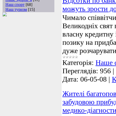
Відсотки по банк
Наш спорт
[68]
можуть зрости д
Наш туризм
[15]
Чимало співвітчи
Великодніх свят 
власну кредитну 
позику на придб
дуже розчаруват
Категорія:
Наше 
Переглядів:
956
|
Дата:
06-05-08
|
К
Жителі багатопов
забудовою прибуд
медико-діагност