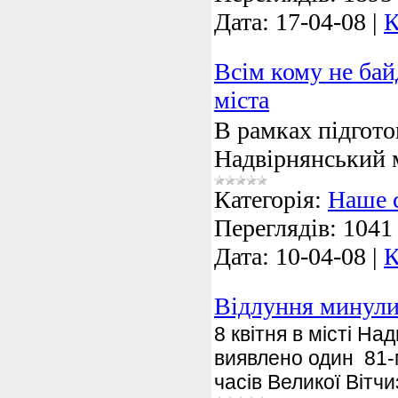
Дата:
17-04-08
|
К
Всім кому не ба
міста
В рамках підгото
Надвірнянський 
Категорія:
Наше 
Переглядів:
1041
Дата:
10-04-08
|
К
Відлуння минули
8 квітня в місті Над
виявлено один
81-
часів Великої Вітчи