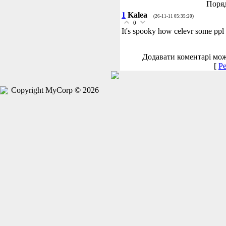
Поряд
1
Kalea
(26-11-11 05:35:20)
0
It's spooky how celevr some ppl
Додавати коментарі мож
[
Ре
Copyright MyCorp © 2026