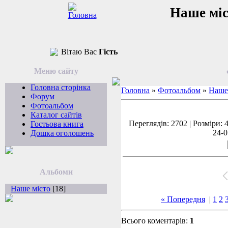
Наше мі
Вітаю Вас
Гість
Меню сайту
Головна сторінка
Головна
»
Фотоальбом
»
Наше
Форум
Фотоальбом
Каталог сайтів
Переглядів: 2702 | Розміри: 
Гостьова книга
24-0
Дошка оголошень
Альбоми
Наше місто
[18]
« Попередня
|
1
2
Всього коментарів:
1