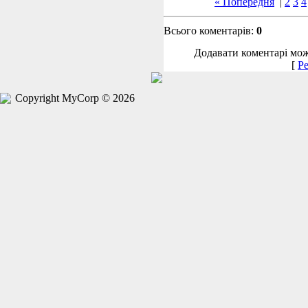
« Попередня
|
2
3
4
Всього коментарів:
0
Додавати коментарі мож
[
Ре
Copyright MyCorp © 2026