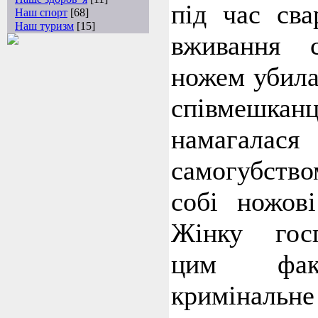
під час сва
Наш спорт
[68]
Наш туризм
[15]
вживання с
ножем убила
співмешкан
намагалася
самогубств
собі ножов
Жінку госп
цим фак
кримінальн