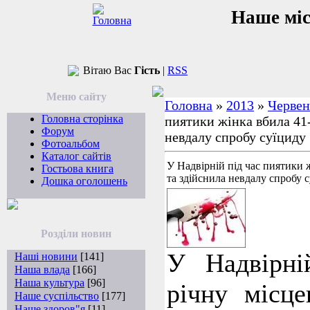
Наше мі
Вітаю Вас
Гість
|
RSS
Меню сайту
Головна
»
2013
»
Червен
Головна сторінка
пиятики жінка вбила 41-
Форум
невдалу спробу суїциду
Фотоальбом
Каталог сайтів
У Надвірній під час пиятики 
Гостьова книга
та здійснила невдалу спробу 
Дошка оголошень
Розділи новин
У Надвірні
Наші новини
[141]
Наша влада
[166]
Наша культура
[96]
річну місце
Наше суспільство
[177]
Наше здоров"я
[11]