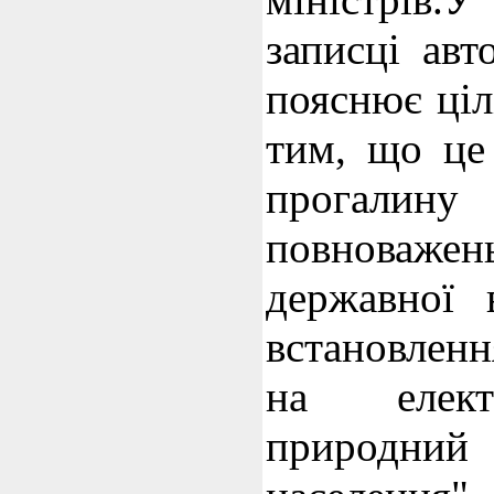
записці авт
пояснює ціл
тим, що це
прогалину
повнова
державної 
встановлен
на елект
природн