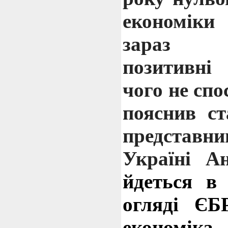
економіки 
зараз п
позитивні
чого не спо
пояснив с
представн
Україні А
йдеться в 
огляді ЄБ
економ