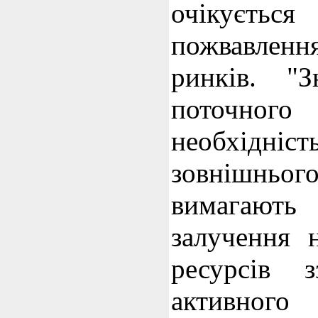
очікуєт
пожвавленн
ринків. "З
поточно
необхідні
зовнішн
вимагают
залучення 
ресурсів 
активног