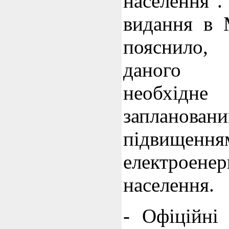
населення".
видання в 
пояснило,
даного з
необхідне
запланован
підвище
електроене
населення.
- Офіційні