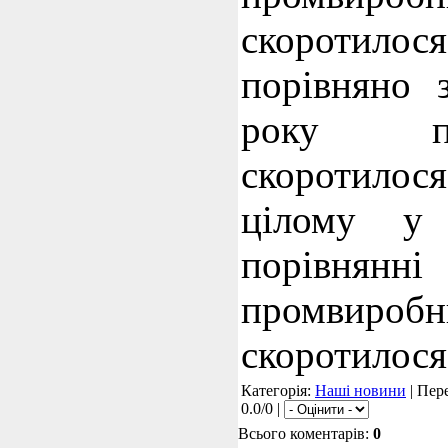
скоротило
порівняно 
року про
скоротило
цілому у
порівнянн
промвиробн
скоротилося
Категорія:
Наші новини
| Пере
0.0/0 |
Всього коментарів:
0