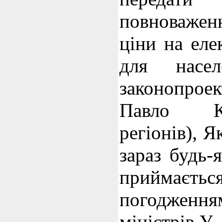
повноважен
ціни на еле
для насел
законопро
Павло К
регіонів), Я
зараз будь-
приймає
погодженн
міністрів.