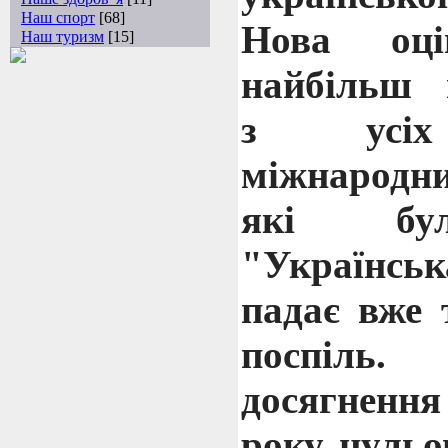
Наш спорт
[68]
Нова оці
Наш туризм
[15]
найбільш 
з усіх 
міжнародн
які бул
"Українсь
падає вже 
поспіль.
досягнення
року нульо