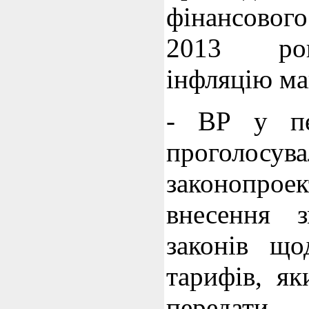
фінансового
2013 ро
інфляцію ма
- ВР у пе
прогол
законопрое
внесення 
законів що
тарифів, я
перед