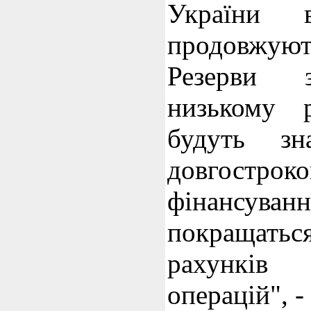
України
продовжуют
Резерви 
низькому 
будуть зн
довгостроко
фінансуван
покращат
рахункі
операцій", - 