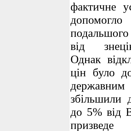
фактичне у
допомог
подальшого
від знеці
Однак відк
цін було д
державним 
збільшили 
до 5% від 
призведе