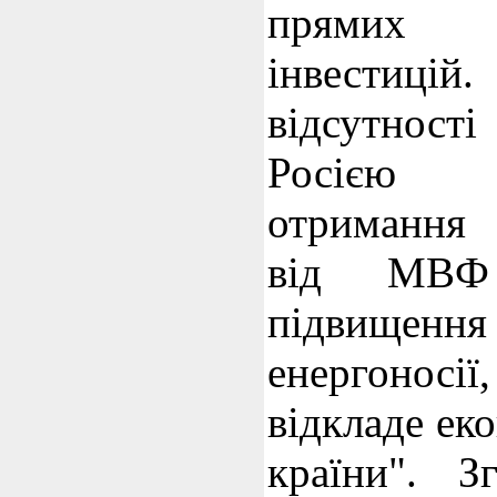
прямих
інвести
відсутност
Росією 
отримання 
від МВФ
підвище
енергоно
відкладе ек
країни". З