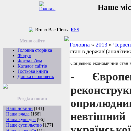
Наше мі
Вітаю Вас
Гість
|
RSS
Меню сайту
Головна
»
2013
»
Червен
Головна сторінка
стан в державі(аналітик
Форум
Фотоальбом
Соціально-економічний стан в
Каталог сайтів
Гостьова книга
-
Європ
Дошка оголошень
реконструк
Розділи новин
оприлюдни
Наші новини
[141]
невтішний
Наша влада
[166]
Наша культура
[96]
Наше суспільство
[177]
українськ
Наше здоров"я
[11]