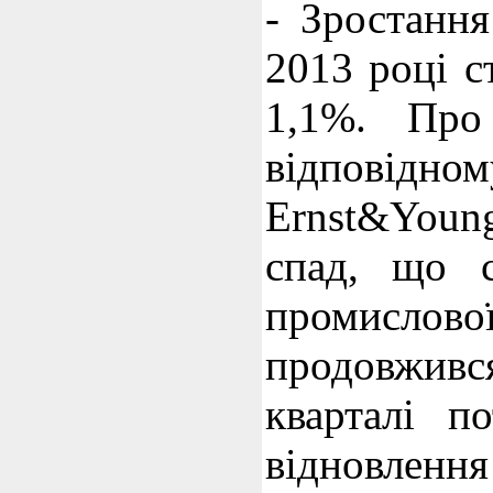
- Зростанн
2013 році 
1,1%. Про
відповідном
Ernst&Youn
спад, що с
промисло
продовжи
кварталі п
відновле