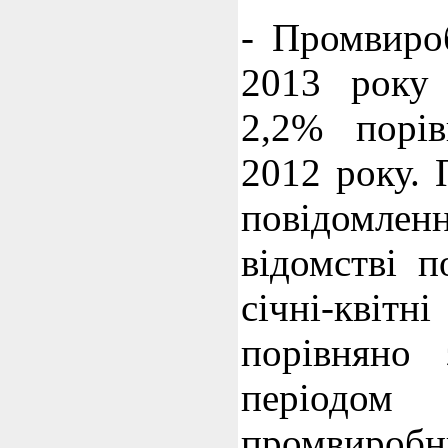
- Промвиро
2013 року 
2,2% порів
2012 року. 
повідомлен
відомстві 
січні-кві
порівняно
періодо
промвиробн