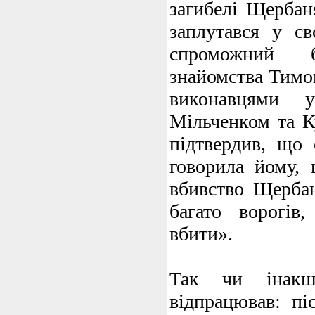
загибелі Щербан
заплутався у св
спроможний 
знайомства Тимо
виконавцями 
Мільченком та К
підтвердив, що
говорила йому, 
вбивство Щербан
багато ворогів
вбити».
Так чи інакш
відпрацював: пі