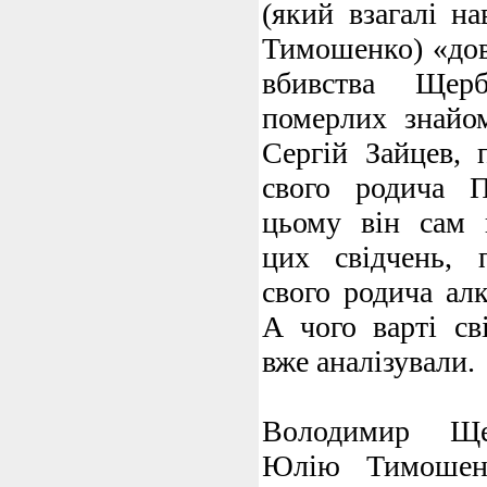
(який взагалі н
Тимошенко) «дов
вбивства Щер
померлих знайо
Сергій Зайцев, 
свого родича 
цьому він сам п
цих свідчень, 
свого родича ал
А чого варті св
вже аналізували.
Володимир Щер
Юлію Тимошенк