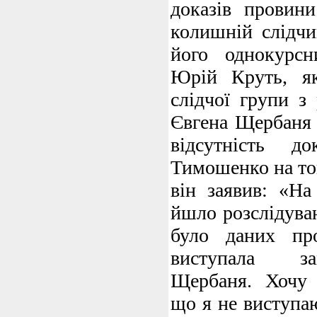
доказів провин
колишній слідчи
його однокурсн
Юрій Круть, я
слідчої групи з
Євгена Щербаня 
відсутність д
Тимошенко на той
він заявив: «На
йшло розслідува
було даних пр
виступала за
Щербаня. Хочу 
що я не виступаю