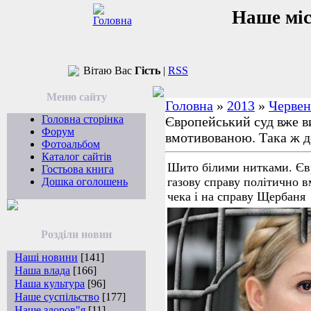
Наше мі
Вітаю Вас
Гість
|
RSS
Меню сайту
Головна
»
2013
»
Червен
Головна сторінка
Європейський суд вже в
Форум
вмотивованою. Така ж д
Фотоальбом
Каталог сайтів
Шито білими нитками. Єв
Гостьова книга
газову справу політично 
Дошка оголошень
чека і на справу Щербаня
Розділи новин
Наші новини
[141]
Наша влада
[166]
Наша культура
[96]
Наше суспільство
[177]
Наше здоров"я
[11]