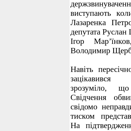
держзвинувачен
виступають кол
Лазаренка Петр
депутата Руслан 
Ігор Мар’їнко
Володимир Щерб
Навіть пересічн
зацікавився 
зрозуміло, що
Свідчення обв
свідомо неправд
тиском представ
На підтвердженн