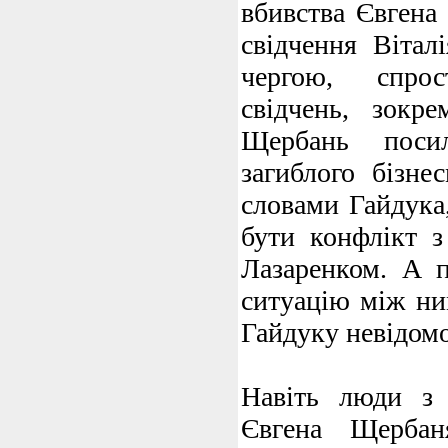
вбивства Євгена
свідчення Вітал
чергою, спро
свідчень, зокре
Щербань посил
загиблого бізне
словами Гайдука
бути конфлікт з
Лазаренком. А п
ситуацію між н
Гайдуку невідомо
Навіть люди з 
Євгена Щерба