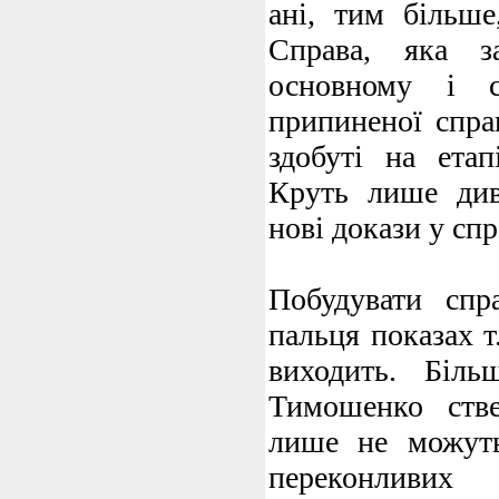
ані, тим більше
Справа, яка за
основному і с
припиненої спра
здобуті на етап
Круть лише диву
нові докази у спр
Побудувати спр
пальця показах т.
виходить. Біль
Тимошенко ств
лише не можуть
переконливи