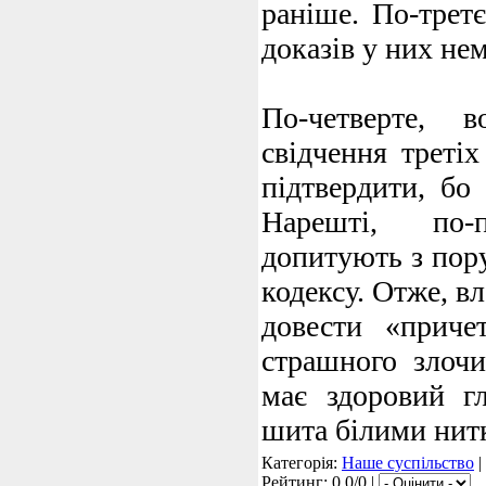
раніше. По-трет
доказів у них нем
По-четверте, 
свідчення третіх
підтвердити, бо
Нарешті, по-
допитують з пор
кодексу. Отже, вл
довести «приче
страшного злочи
має здоровий гл
шита білими нит
Категорія:
Наше суспільство
|
Рейтинг: 0.0/0 |