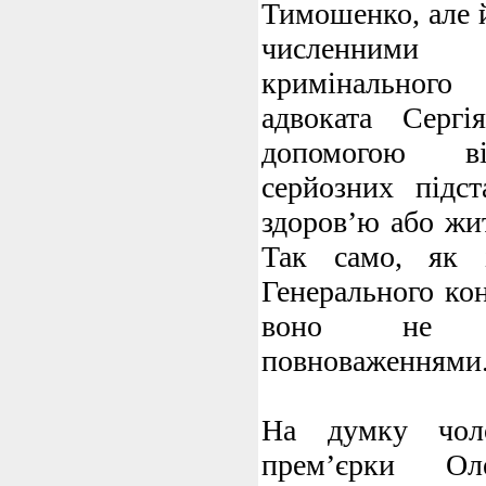
Тимошенко, але й
численним
кримінального
адвоката Серг
допомогою від
серйозних підст
здоров’ю або жи
Так само, як 
Генерального ко
воно не н
повноваженнями
На думку чоло
прем’єрки Ол