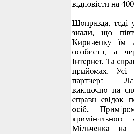
відповісти на 400
Щоправда, тоді 
знали, що півт
Кириченку їм д
особисто, а че
Інтернет. Та спра
прийомах. Усі 
партнера Лаз
виключно на спо
справи свідок п
осіб. Приміром
кримінального 
Мільченка на 