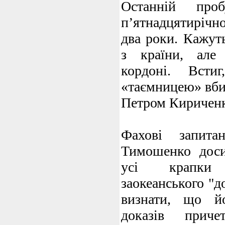
Останній про
п’ятнадцятирічн
два роки. Кажут
з країни, але
кордоні. Встиг
«таємницею» вби
Петром Киричен
Фахові запита
Тимошенко доси
усі крапки
заокеанського "
визнати, що й
доказів приче