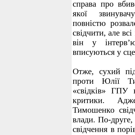
справа про вбив
якої звинувач
повністю розвал
свідчити, але всі
він у інтерв’
вписуються у сце
Отже, сухий пі
проти Юлії Ти
«свідків» ГПУ 
критики. Адж
Тимошенко свідч
влади. По-друге,
свідчення в порі