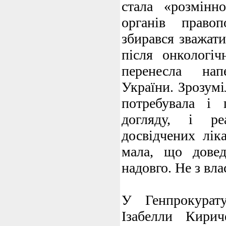
стала «розмін
органів право
збирався зважати
після онкологіч
перенесла нап
України. Зрозумі
потребувала і 
догляду, і реа
досвідчених лік
мала, що довед
надовго. Не з вла
У Генпрокурат
Ізабелли Кирич