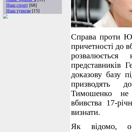
Наш спорт
[68]
Наш туризм
[15]
Справа проти Ю
причетності до 
розвалюється 
представників Г
доказову базу п
призводять д
Тимошенко не
вбивства 17-річ
визнати.
Як відомо, ос