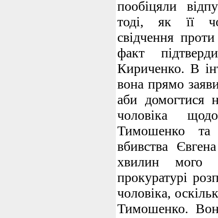
пообіцяли від
тоді, як її ч
свідчення прот
факт підтверд
Кириченко. В ін
вона прямо заяви
аби домогтися н
чоловіка щод
Тимошенко та 
вбивства Євген
хвилин мого з
прокуратурі роз
чоловіка, оскільк
Тимошенко. Вон