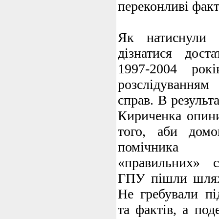
переконливі факт
Як натиснули 
дізнатися дост
1997-2004 рок
розслідуванням
справ. В результ
Кириченка опини
того, аби домо
помічника 
«правильних» с
ГПУ пішли шлях
Не гребували пі
та фактів, а по