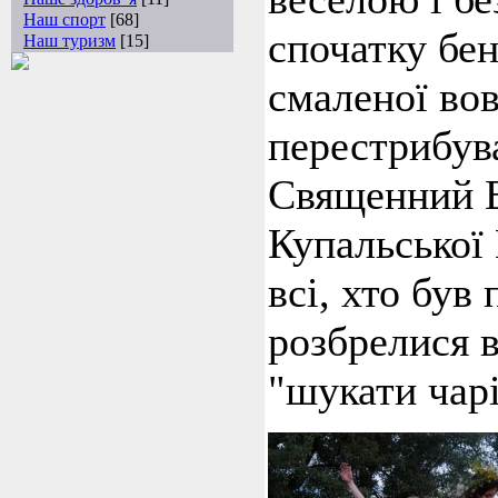
Наш спорт
[68]
спочатку бе
Наш туризм
[15]
смаленої вов
перестрибув
Священний 
Купальської
всі, хто був
розбрелися 
"шукати чар