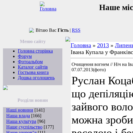
Наше мі
Вітаю Вас
Гість
|
RSS
Меню сайту
Головна
»
2013
»
Липен
Головна сторінка
Івана Купала у Франківс
Форум
Фотоальбом
Очищення вогнем // Ніч на Ів
Каталог сайтів
07.07.2013(фото)
Гостьова книга
Руслан Коца
Дошка оголошень
що депіляці
Розділи новин
зайвого воло
Наші новини
[141]
Наша влада
[166]
можна зроби
Наша культура
[96]
Наше суспільство
[177]
веселою і бе
Наше здоров"я
[11]