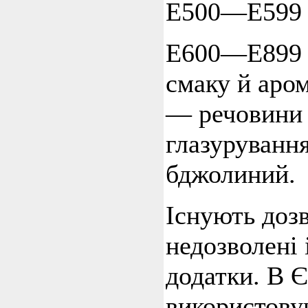
Е500—Е599 
Е600—Е899 
смаку й аром
— речовини
глазуруванн
бджолиний.
Існують дозв
недозволені 
додатки. В 
використов