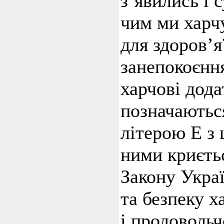
з’явились і с
чим ми харч
для здоров’
занепокоєнн
харчові дода
позначаютьс
літерою Е з
ними криєть
Закону Укра
та безпеку х
і продовольч