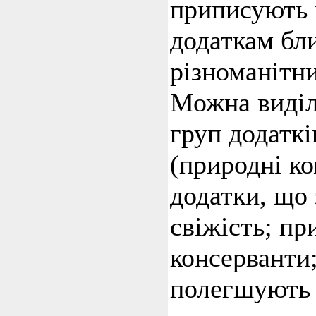
приписують
додаткам бл
різноманітн
Можна виділ
груп додаткі
(природні ко
додатки, що 
свіжість; пр
консерванти
полегшують 