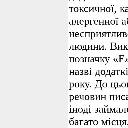
токсичної, к
алергенної а
несприятливо
людини. Вик
позначку «Е
назві додатк
року. До цьо
речовин пис
іноді займал
багато місця