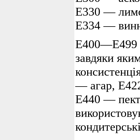
Е330 — лимо
Е334 — винн
Е400—Е499 —
завдяки яким
консистенція
— агар, Е42
Е440 — пект
використову
кондитерськ