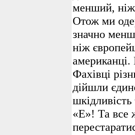
менший, ніж
Отож ми оде
значно менш
ніж європейц
американці. 
Фахівці різн
дійшли єдин
шкідливість
«Е»! Та все
перестаратис