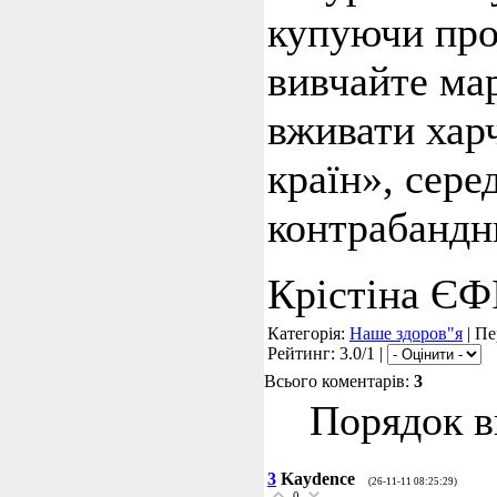
купуючи про
вивчайте ма
вживати харч
країн», сере
контрабандни
Крістіна Є
Категорія:
Наше здоров"я
| Пе
Рейтинг: 3.0/1 |
Всього коментарів:
3
Порядок в
3
Kaydence
(26-11-11 08:25:29)
0