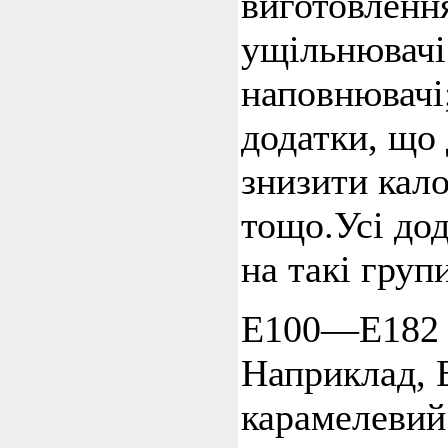
виготовленн
ущільнювачі 
наповнювачі;
додатки, що
знизити кало
тощо.Усі до
на такі груп
Е100—Е182 
Наприклад,
карамелевий