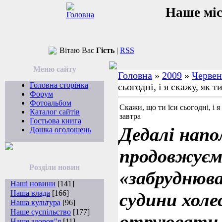
Наше мі
Вітаю Вас
Гість
|
RSS
Меню сайту
Головна
»
2009
»
Червен
Головна сторінка
сьогодні, і я скажу, як 
Форум
Фотоальбом
Скажи, що ти їси сьогодні, і 
Каталог сайтів
завтра
Гостьова книга
Дедалі напо
Дошка оголошень
продовжуєм
Розділи новин
«забруднюв
Наші новини
[141]
Наша влада
[166]
судини холе
Наша культура
[96]
Наше суспільство
[177]
отруювати 
Наше здоров"я
[11]