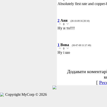
Absolutely first rate and copper
2
Аня
(28-10-09 16:28:10)
0
Ну и то!!!!
1
Вова
(30-07-09 11:57:49)
0
Ну і шо
Додавати коментар
к
[
Реє
Copyright MyCorp © 2026