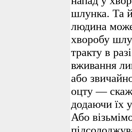
напад у хвор
шлунка. Та й
людина може
хворобу шлу
тракту в раз
вживання ли
або звичайн
оцту — скаж
додаючи їх у
Або візьмімо
підсолоджув