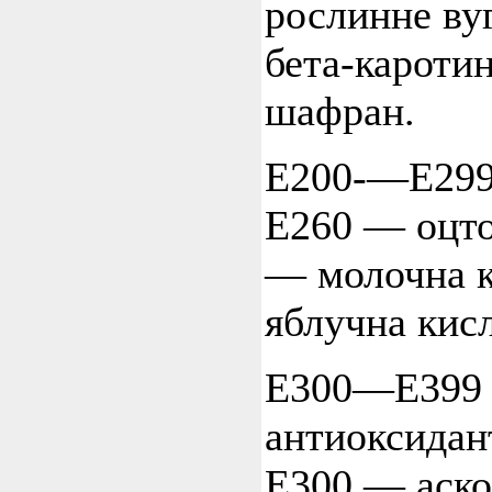
рослинне ву
бета-кароти
шафран.
Е200-—Е299
Е260 — оцто
— молочна к
яблучна кисл
Е300—Е399
антиоксидан
Е300 — аско