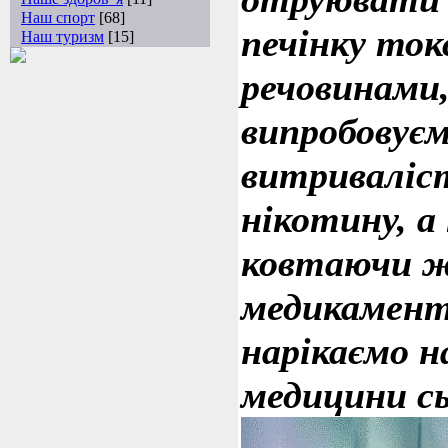
Наш спорт
[68]
печінку то
Наш туризм
[15]
речовинами,
випробовуєм
витриваліст
нікотину, а
ковтаючи 
медикамент
нарікаємо н
медицини сь