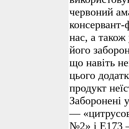
червоний ам
консервант-
нас, а також
його заборон
що навіть н
цього додатк
продукт неїс
Заборонені 
— «цитрусо
№2» і Е173