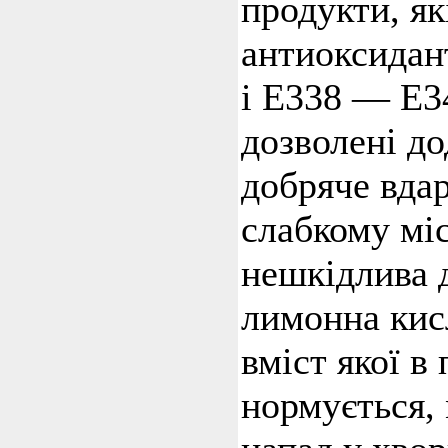
продукти, як
антиоксидан
і Е338 — Е34
дозволені д
добряче вдар
слабкому мі
нешкідлива 
лимонна кис
вміст якої в
нормується,