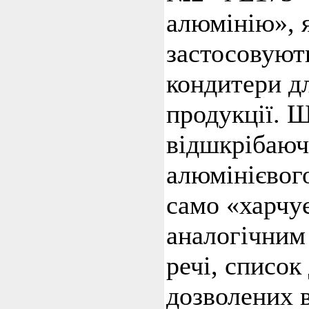
алюмінію», 
застосовуют
кондитери д
продукції. 
відшкрібаюч
алюмінієвого
само «харчу
аналогічним
речі, список
дозволених в