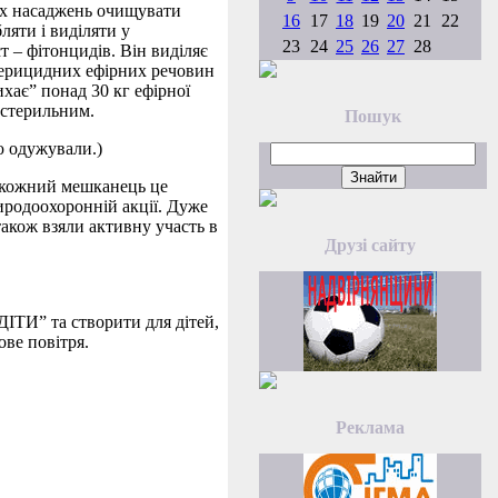
них насаджень очищувати
16
17
18
19
20
21
22
ляти і виділяти у
23
24
25
26
27
28
 – фітонцидів. Він виділяє
актерицидних ефірних речовин
ихає” понад 30 кг ефірної
 стерильним.
Пошук
тю одужували.)
б кожний мешканець це
риродоохоронній акції. Дуже
також взяли активну участь в
Друзі сайту
ТИ” та створити для дітей,
ове повітря.
Реклама