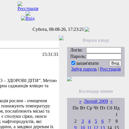
Субота, 08-08-26, 17:23:21
Форма входу
Логін:
15:31:33
Пароль:
запам'ятати
Забув пароль
|
Реєстрація
СТО – ЗДОРОВІ ДІТИ”. Метою
ірна саджанців ялівцю та
Календар новин
нкція рослин - очищення
«
Лютий 2009
»
т, понижують температуру
Пн
Вт
Ср
Чт
Пт
Сб
Нд
я, послаблюють міські та
1
 є сполуки сірки, окиси
2
3
4
5
6
7
8
, нафтопродуктів, які
юдини, а завдяки деревам їх
9
10
11
12
13
14
15