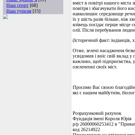
вміст в повітрі нашого міста 
Наш спорт
[68]
повітря і збагачувати його ки
Наш туризм
[15]
навколишнє середовище речови
їх у шість разів більше, ніж 
ялівець посідає перше місце с
олії. Після перебування людин
(Історичний факт: індіанців, 
Отже, зелені насадження без
усвідомив і вніс свій вклад у
важливо, щоб підприємства, у
озелененні своїх міст.
Просимо Вас своєю благодій
які є нашим майбутнім, біоло
Розрахунковий рахунок
Фундація імені Короля Юрія
р/р 26000060253412 в "Прив
код 26214922
Призначення: на втілення 