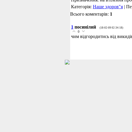
Категорія:
Наше здоров"я
| Пе
Всього коментарів:
1
1
посинілий
(18-02-09 02:34:18)
0
чим відгородитись від викиді