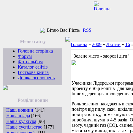
Вітаю Вас
Гість
|
RSS
Меню сайту
Головна
»
2009
»
Лютий
»
16
»
Головна сторінка
"Зелене місто - здорові діти"
Форум
Фотоальбом
Каталог сайтів
Гостьова книга
Дошка оголошень
Учасники Лідерської програ
проекту є збір коштів для зак
інших дерев для проведення о
Розділи новин
Роль зелених насаджень в еко
повітря від пилу, сажі, шкід
Наші новини
[141]
повітря влітку, пом'якшують 
Наша влада
[166]
виробничі шуми в 4-5 разів. 
Наша культура
[96]
азоту, чадний газ (СО), свине
Наше суспільство
[177]
містяться у викидних газах тр
Наше здоров"я
[11]