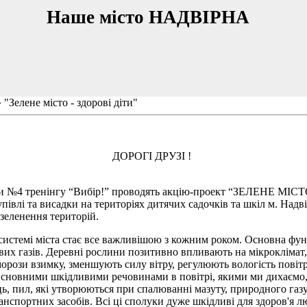
Наше місто НАДВІРНА
 "Зелене місто - здорові діти"
ДОРОГІ ДРУЗІ !
ми №4 тренінгу “Вибір!” проводять акцію-проект “ЗЕЛЕНЕ МІ
упівлі та висадки на територіях дитячих садочків та шкіл м. Надв
зеленення територій.
системі міста стає все важливішою з кожним роком. Основна фу
ливих газів. Деревні рослини позитивно впливають на мікрокліма
морози взимку, зменшують силу вітру, регулюють вологість повітр
Основними шкідливими речовинами в повітрі, якими ми дихаємо,
ць, пил, які утворюються при спалюванні мазуту, природного газу
анспортних засобів. Всі ці сполуки дуже шкідливі для здоров'я л