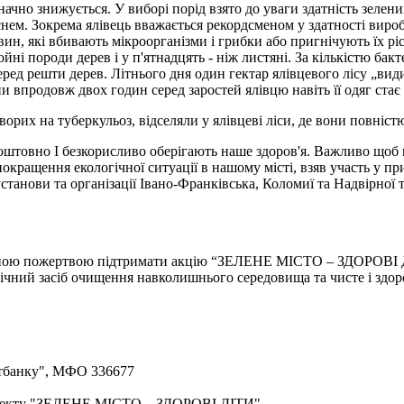
значно знижується. У виборі порід взято до уваги здатність зеле
снем. Зокрема ялівець вважається рекордсменом у здатності вироб
н, які вбивають мікроорганізми і грибки або пригнічують їх ріст
хвойні породи дерев і у п'ятнадцять - ніж листяні. За кількістю б
еред решти дерев. Літнього дня один гектар ялівцевого лісу „вид
и впродовж двох годин серед заростей ялівцю навіть її одяг стає
хворих на туберкульоз, відселяли у ялівцеві ліси, де вони повніс
коштовно І безкорисливо оберігають наше здоров'я. Важливо що
 покращення екологічної ситуації в нашому місті, взяв участь у п
станови та організації Івано-Франківська, Коломиї та Надвірної 
ною пожертвою підтримати акцію “ЗЕЛЕНЕ МІСТО – ЗДОРОВІ ДІ
гічний засіб очищення навколишнього середовища та чисте і здор
атбанку", МФО 336677
проекту "ЗЕЛЕНЕ МІСТО – ЗДОРОВІ ДІТИ"