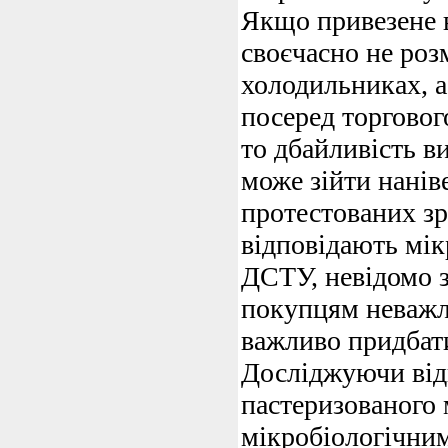
Якщо привезене 
своєчасно не ро
холодильниках, 
посеред торговог
то дбайливість 
може зійти наніве
протестованих зр
відповідають мі
ДСТУ, невідомо з
покупцям неважли
важливо придбати
Досліджуючи від
пастеризованого
мікробіологічни