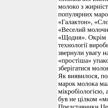
молоко з жирніс
популярних маро
«Галактон», «Сл
«Веселий молочн
«Щодня». Окрім 
технології вироб
звернули увагу н
«простіша» упак
зберігатися моло
Як виявилося, п
марок молока ма
мікробіологією, 
був не цілком «
Представники Це