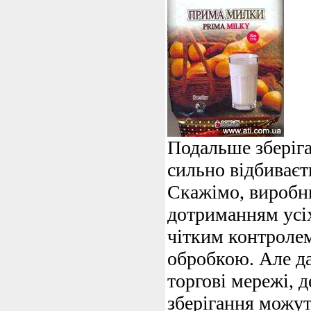
Подальше зберіг
сильно відбиваєть
Скажімо, виробн
дотриманням усіх
чітким контроле
обробкою. Але да
торгові мережі, 
зберігання можут