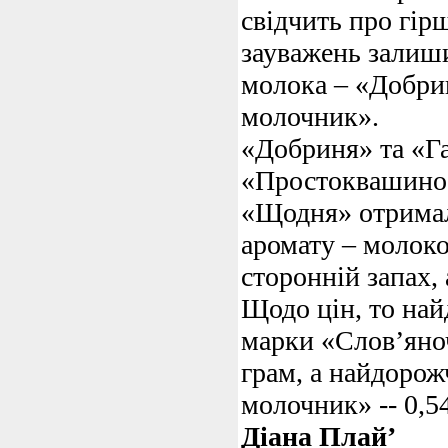
свідчить про гірш
зауважень залиш
молока – «Добри
молочник».
«Добриня» та «Г
«Простоквашино»
«Щодня» отрима
аромату – молок
сторонній запах, 
Щодо цін, то на
марки «Слов’яночк
грам, а найдоро
молочник» -- 0,54
Діана Плай’