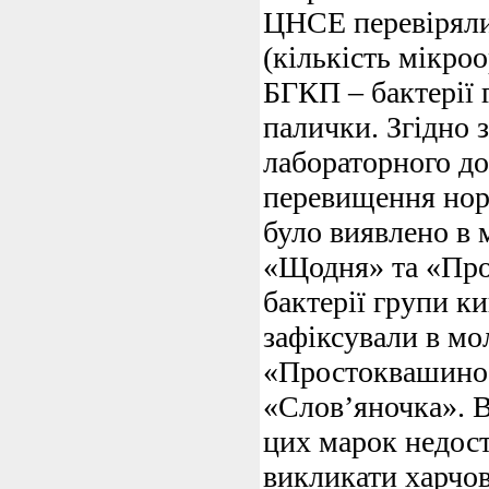
ЦНСЕ перевірял
(кількість мікроо
БГКП – бактерії
палички. Згідно 
лабораторного д
перевищення н
було виявлено в 
«Щодня» та «Пр
бактерії групи к
зафіксували в м
«Простоквашино»
«Слов’яночка». В
цих марок недост
викликати харчов