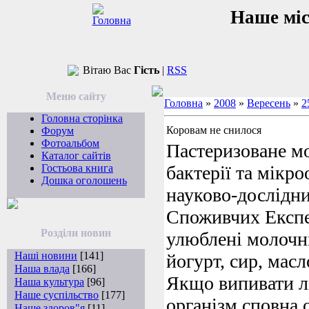
Наше мі
Вітаю Вас
Гість
|
RSS
Меню сайту
Головна
»
2008
»
Вересень
»
2
Головна сторінка
Коровам не снилося
Форум
Фотоальбом
Пастеризоване м
Каталог сайтів
Гостьова книга
бактерії та мікр
Дошка оголошень
науково-дослідн
Споживчих Експер
Розділи новин
улюблені молочні
Наші новини
[141]
йогурт, сир, масл
Наша влада
[166]
Якщо випивати л
Наша культура
[96]
Наше суспільство
[177]
організм сповна 
Наше здоров"я
[11]