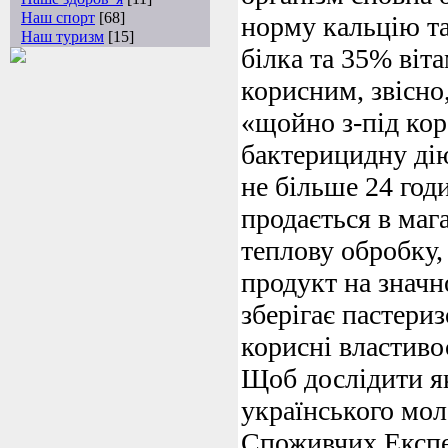
Наш спорт
[68]
норму кальцію т
Наш туризм
[15]
білка та 35% віт
корисним, звісно
«щойно з-під кор
бактерицидну дію
не більше 24 год
продається в маг
теплову обробку,
продукт на значн
зберігає пастери
корисні властиво
Щоб дослідити як
українського мо
Споживчих Експе