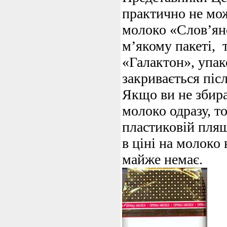
практично не мож
молоко «Слов’яно
м’якому пакеті, 
«Галактон», упак
закривається післ
Якщо ви не збира
молоко одразу, т
пластиковій пляш
в ціні на молоко
майже немає.