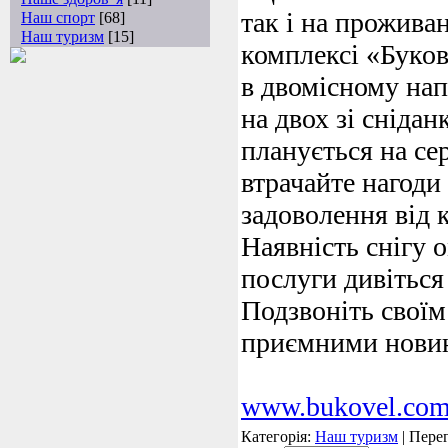
так і на прожива
Наш спорт
[68]
Наш туризм
[15]
комплексі «Буков
в двомісному нап
на двох зі снідан
планується на се
втрачайте нагод
задоволення від к
Наявність снігу o
послуги дивіться
Подзвоніть своїм
приємними новин
www.bukovel.co
Категорія:
Наш туризм
| Перег