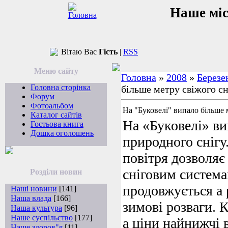
Наше мі
Вітаю Вас
Гість
|
RSS
Меню сайту
Головна
»
2008
»
Березе
Головна сторінка
більше метру свіжого сн
Форум
Фотоальбом
На "Буковелі" випало більше 
Каталог сайтів
На «Буковелі» ви
Гостьова книга
Дошка оголошень
природного снігу
повітря дозволя
сніговим система
Розділи новин
продовжується а р
Наші новини
[141]
Наша влада
[166]
зимові розваги. 
Наша культура
[96]
Наше суспільство
[177]
а ціни найнижчі в
Наше здоров"я
[11]