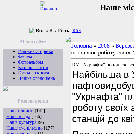
Наше мі
Вітаю Вас
Гість
|
RSS
Меню сайту
Головна
»
2008
»
Березе
Головна сторінка
поновлює роботу своїх
Форум
Фотоальбом
ВАТ"Укрнафта" поновлює роб
Каталог сайтів
Найбільша в У
Гостьова книга
Дошка оголошень
нафтовидобув
"Укрнафта" п
Розділи новин
роботу своїх
Наші новини
[141]
станцій до кві
Наша влада
[166]
Наша культура
[96]
Наше суспільство
[177]
Наше здоров"я
[11]