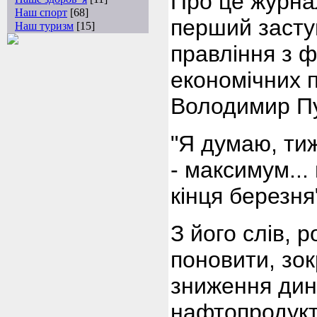
Про це журна
Наш спорт
[68]
перший засту
Наш туризм
[15]
правління з ф
економічних 
Володимир П
"Я думаю, ти
- максимум...
кінця березня"
З його слів, 
поновити, зок
зниження дина
нафтопродукти