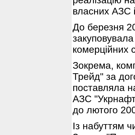
реалізацію на
власних АЗС і
До березня 2
закуповувала
комерційних с
Зокрема, ком
Трейд" за дог
поставляла н
АЗС "Укрнафти
до лютого 200
Із набуттям ч