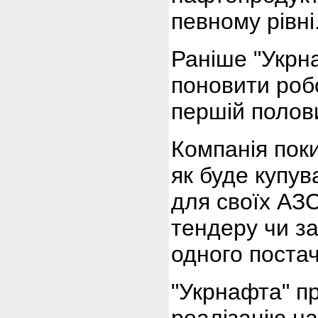
певному рівні
Раніше "Укрн
поновити роб
першій полов
Компанія пок
як буде купу
для своїх АЗС
тендеру чи з
одного поста
"Укрнафта" п