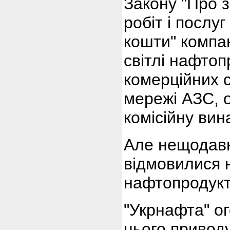
Закону "Про з
робіт і послу
кошти" компа
світлі нафтоп
комерційних с
мережі АЗС, 
комісійну вин
Але нещодавн
відмовилися 
нафтопродукт
"Укрнафта" ог
цього приводу