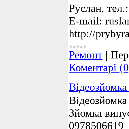
Руслан, тел.:
E-mail: rusl
http://prybyr
Ремонт
|
Пер
Коментарі (0
Відеозйомка 
Відеозйомка 
Зйомка випус
0978506619