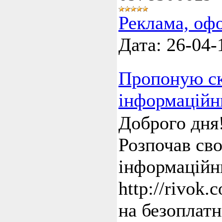
Реклама, оф
Дата:
26-04-
Пропоную ск
інформаційн
Доброго дня
Розпочав св
інформаційн
http://rivok
на безоплат