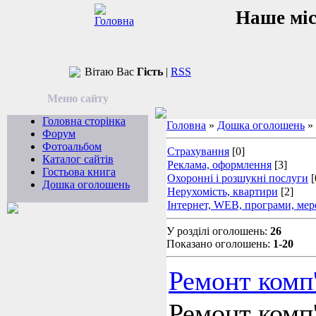
Наше мі
Вітаю Вас
Гість
|
RSS
Меню сайту
Головна сторінка
Головна
»
Дошка оголошень
» 
Форум
Фотоальбом
Страхування
[0]
Каталог сайтів
Реклама, оформлення
[3]
Гостьова книга
Охоронні і розшукні послуги
[
Дошка оголошень
Нерухомість, квартири
[2]
Інтернет, WEB, програми, мер
У розділі оголошень:
26
Показано оголошень:
1-20
Ремонт комп'
Ремонт комп'