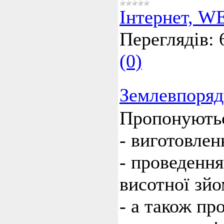
Інтернет, W
Переглядів:
(0)
Землевпорядн
Пропонуються
- виготовлен
- проведення
висотної зйо
- а також пр