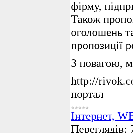
фірму, підпр
Також пропо
оголошень т
пропозиції р
З повагою, 
http://rivok
портал
Інтернет, W
Переглядів: