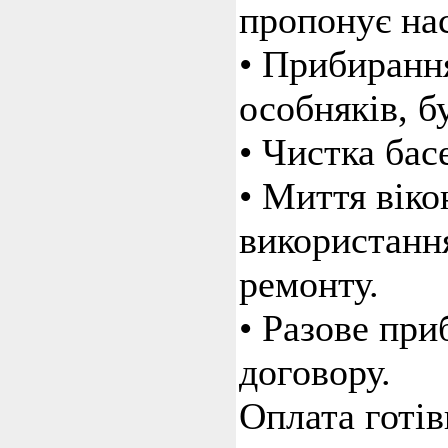
пропонує на
• Прибирання
особняків, б
• Чистка бас
• Миття віко
використання
ремонту.
• Разове при
договору.
Оплата готів