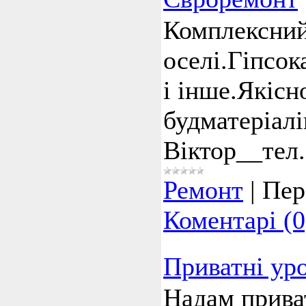
Комплексний
оселі.Гіпсок
і інше.Якіс
будматеріалі
Віктор__тел
Ремонт
|
Пер
Коментарі (0
Приватні уро
Надам приват